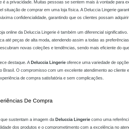
e é a privacidade. Muitas pessoas se sentem mais à vontade para e
el situação de comprar em uma loja física. A Deluccia Lingerie gara
áxima confidencialidade, garantindo que os clientes possam adquir
loja online da Deluccia Lingerie é também um diferencial significat
ica até peças de alta moda, atendendo assim a todas as preferências
descubram novas coleções e tendências, sendo mais eficiente do que vi
rece destaque. A
Deluccia Lingerie
oferece uma variedade de opções
 o Brasil. O compromisso com um excelente atendimento ao cliente 
periência de compra satisfatória e sem complicações.
periências De Compra
es que sustentam a imagem da
Deluccia Lingerie
como uma referência
alidade dos produtos e o comprometimento com a excelência no aten