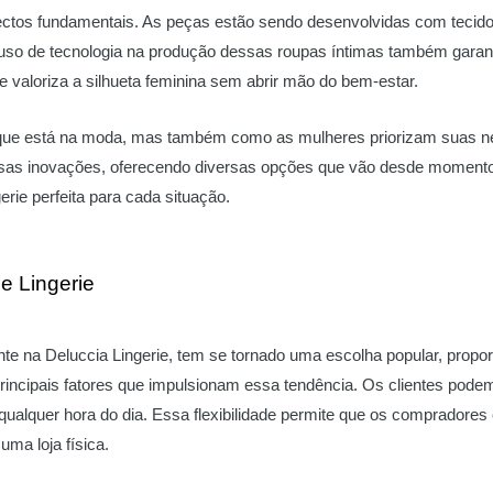
aspectos fundamentais. As peças estão sendo desenvolvidas com tec
O uso de tecnologia na produção dessas roupas íntimas também garan
 valoriza a silhueta feminina sem abrir mão do bem-estar.
que está na moda, mas também como as mulheres priorizam suas ne
ssas inovações, oferecendo diversas opções que vão desde momentos
erie perfeita para cada situação.
e Lingerie
nte na Deluccia Lingerie, tem se tornado uma escolha popular, prop
incipais fatores que impulsionam essa tendência. Os clientes podem
 qualquer hora do dia. Essa flexibilidade permite que os comprador
uma loja física.