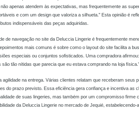
e não apenas atendem às expectativas, mas frequentemente as super
rtáveis e com um design que valoriza a silhueta.” Esta opinião é ref
ibutos indispensáveis das peças adquiridas.
dade de navegação no site da Deluccia Lingerie é frequentemente men
epoimentos mais comuns é sobre como o layout do site facilita a bu
casiões especiais ou conjuntos sofisticados. Uma compradora afirmou:
são tão nítidas que parecia que eu estava comprando na loja física.
a agilidade na entrega. Várias clientes relatam que receberam seus 
es do prazo previsto. Essa eficiência gera confiança e incentiva as 
alidade de suas lingeries, mas também por um compromisso firme co
abilidade da Deluccia Lingerie no mercado de Jequié, estabelecendo