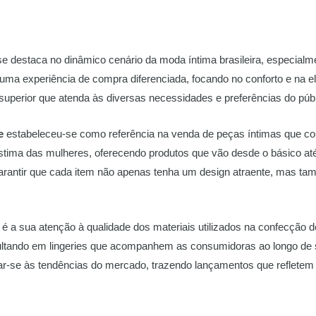
 se destaca no dinâmico cenário da moda íntima brasileira, especial
a experiência de compra diferenciada, focando no conforto e na 
e superior que atenda às diversas necessidades e preferências do públ
e
estabeleceu-se como referência na venda de peças íntimas que com
estima das mulheres, oferecendo produtos que vão desde o básico at
arantir que cada item não apenas tenha um design atraente, mas ta
é a sua atenção à qualidade dos materiais utilizados na confecção d
sultando em lingeries que acompanhem as consumidoras ao longo de 
ar-se às tendências do mercado, trazendo lançamentos que refletem