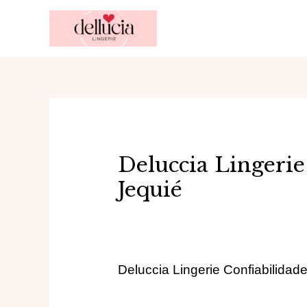
Ir
para
o
conteúdo
Deluccia Lingeri
Jequié
Deluccia Lingerie Confiabilida