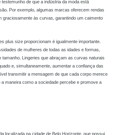
te testemunho de que a indústria da moda está
usão. Por exemplo, algumas marcas oferecem rendas
m graciosamente às curvas, garantindo um caimento
ies plus size proporcionam é igualmente importante.
ssidades de mulheres de todas as idades e formas,
em tamanho. Lingeries que abraçam as curvas naturais
uado e, simultaneamente, aumentar a confiança das
ível transmitir a mensagem de que cada corpo merece
do a maneira como a sociedade percebe e promove a
da localizada na cidade de Belo Horizonte, que possui