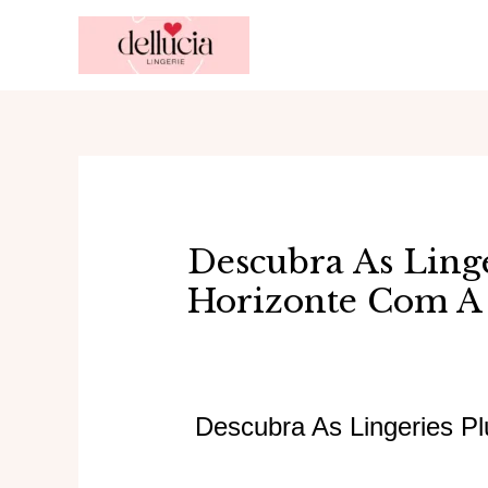
Ir
para
o
conteúdo
Descubra As Linge
Horizonte Com A 
Descubra As Lingeries P