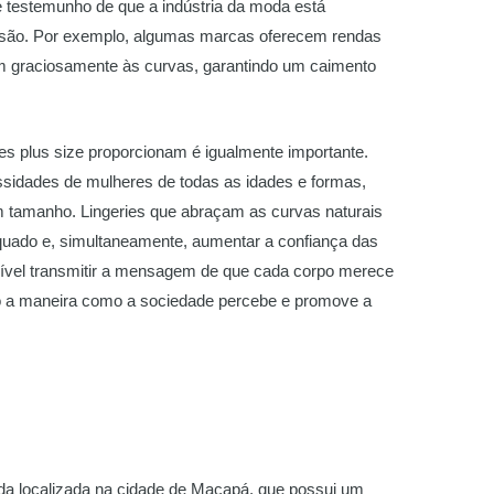
te testemunho de que a indústria da moda está
usão. Por exemplo, algumas marcas oferecem rendas
m graciosamente às curvas, garantindo um caimento
ies plus size proporcionam é igualmente importante.
ssidades de mulheres de todas as idades e formas,
em tamanho. Lingeries que abraçam as curvas naturais
uado e, simultaneamente, aumentar a confiança das
ível transmitir a mensagem de que cada corpo merece
do a maneira como a sociedade percebe e promove a
zada localizada na cidade de Macapá, que possui um