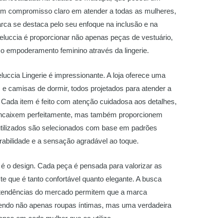
 um compromisso claro em atender a todas as mulheres,
ca se destaca pelo seu enfoque na inclusão e na
 Deluccia é proporcionar não apenas peças de vestuário,
 empoderamento feminino através da lingerie.
luccia Lingerie é impressionante. A loja oferece uma
 e camisas de dormir, todos projetados para atender a
s. Cada item é feito com atenção cuidadosa aos detalhes,
encaixem perfeitamente, mas também proporcionem
 utilizados são selecionados com base em padrões
rabilidade e a sensação agradável ao toque.
a é o design. Cada peça é pensada para valorizar as
e que é tanto confortável quanto elegante. A busca
s tendências do mercado permitem que a marca
endo não apenas roupas íntimas, mas uma verdadeira