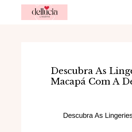
Ir
para
o
conteúdo
Descubra As Linge
Macapá Com A De
Descubra As Lingeri