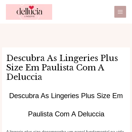
Ir
Main
para
Men
o
conteúdo
Descubra As Lingeries Plus
Size Em Paulista Com A
Deluccia
Descubra As Lingeries Plus Size Em
Paulista Com A Deluccia
A lingerie plus size desempenha um papel fundamental na vida