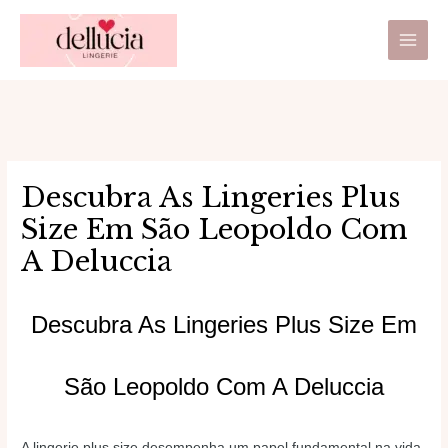
Ir
Main
para
Men
o
conteúdo
Descubra As Lingeries Plus
Size Em São Leopoldo Com
A Deluccia
Descubra As Lingeries Plus Size Em
São Leopoldo Com A Deluccia
A lingerie plus size desempenha um papel fundamental na vida