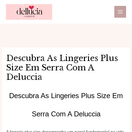
Ir
Main
para
Men
o
conteúdo
Descubra As Lingeries Plus
Size Em Serra Com A
Deluccia
Descubra As Lingeries Plus Size Em
Serra Com A Deluccia
A lingerie plus size desempenha um papel fundamental na vida