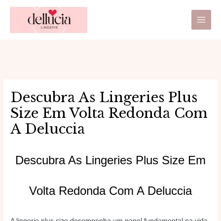
Ir
Main
para
Men
o
conteúdo
Descubra As Lingeries Plus
Size Em Volta Redonda Com
A Deluccia
Descubra As Lingeries Plus Size Em
Volta Redonda Com A Deluccia
A lingerie plus size desempenha um papel fundamental na vida