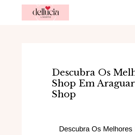
Ir
para
o
conteúdo
Descubra Os Melh
Shop Em Araguar
Shop
Descubra Os Melhores