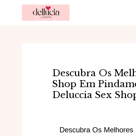
Ir
para
o
conteúdo
Descubra Os Melh
Shop Em Pindam
Deluccia Sex Sho
Descubra Os Melhores