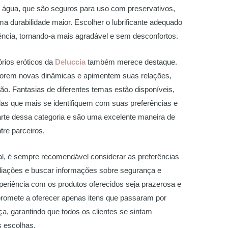
e água, que são seguros para uso com preservativos,
ma durabilidade maior. Escolher o lubrificante adequado
iência, tornando-a mais agradável e sem desconfortos.
órios eróticos da
Deluccia
também merece destaque.
lorem novas dinâmicas e apimentem suas relações,
são. Fantasias de diferentes temas estão disponíveis,
las que mais se identifiquem com suas preferências e
rte dessa categoria e são uma excelente maneira de
tre parceiros.
l, é sempre recomendável considerar as preferências
aliações e buscar informações sobre segurança e
periência com os produtos oferecidos seja prazerosa e
omete a oferecer apenas itens que passaram por
a, garantindo que todos os clientes se sintam
s escolhas.