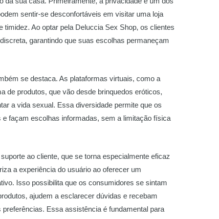
o da sua casa. Primeiramente, a privacidade é um dos
odem sentir-se desconfortáveis em visitar uma loja
de timidez. Ao optar pela Deluccia Sex Shop, os clientes
discreta, garantindo que suas escolhas permaneçam
também se destaca. As plataformas virtuais, como a
a de produtos, que vão desde brinquedos eróticos,
ntar a vida sexual. Essa diversidade permite que os
e façam escolhas informadas, sem a limitação física
 suporte ao cliente, que se torna especialmente eficaz
riza a experiência do usuário ao oferecer um
ativo. Isso possibilita que os consumidores se sintam
 produtos, ajudem a esclarecer dúvidas e recebam
referências. Essa assistência é fundamental para