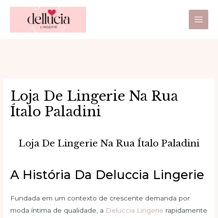
Ir
Main
para
Men
o
conteúdo
Loja De Lingerie Na Rua
Ítalo Paladini
Loja De Lingerie Na Rua Ítalo Paladini
A História Da Deluccia Lingerie
Fundada em um contexto de crescente demanda por
moda íntima de qualidade, a
Deluccia Lingerie
rapidamente